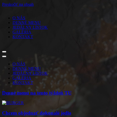
Preskočiť na obsah
O NÁS
DENNÉ MENU
JEDÁLNY LÍSTOK
GALÉRIA
KONTAKT
Menu
navigácie
Menu
navigácie
O NÁS
DENNÉ MENU
JEDÁLNY LÍSTOK
GALÉRIA
KONTAKT
Denné menu na tento týždeň
TU
Chcem
objednať
dokonalé jedlo